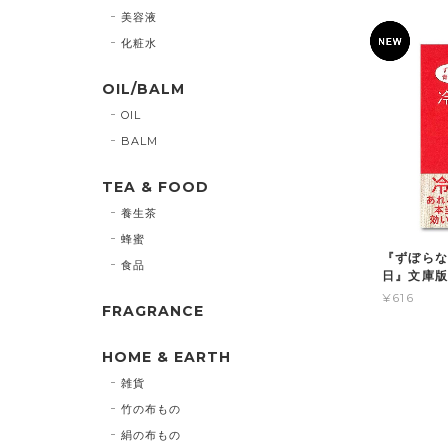
美容液
化粧水
OIL/BALM
OIL
BALM
TEA & FOOD
養生茶
蜂蜜
『ずぼらな
食品
日』文庫版
¥616
FRAGRANCE
HOME & EARTH
雑貨
竹の布もの
絹の布もの