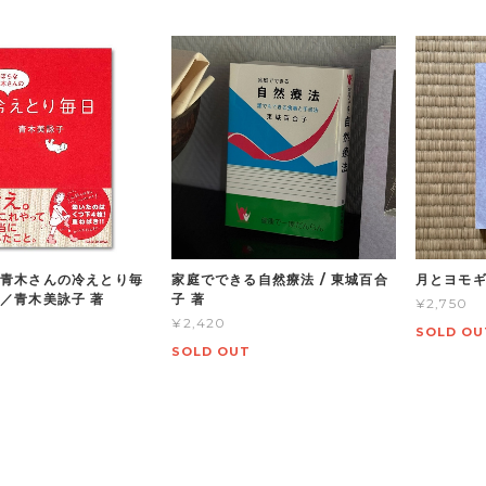
青木さんの冷えとり毎
家庭でできる自然療法 / 東城百合
月とヨモギ
／青木美詠子 著
子 著
¥2,750
¥2,420
SOLD OU
SOLD OUT