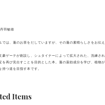
 丹羽敏雄
ユでは、蓬のお茶をだしていますが、その蓬の素晴らしさをお伝
文豪ゲーテが創設し、シュタイナーによって拡大された、洗練され
宝を再び見出すことを目的とした本。蓬の薬効成分を学び、植物
を持つ道を目指す本です。
ted Items