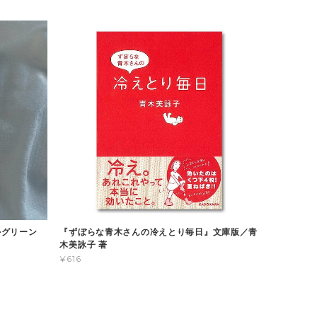
ヤルグリーン
『ずぼらな青木さんの冷えとり毎日』文庫版／青
木美詠子 著
¥616