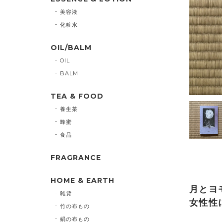
美容液
化粧水
OIL/BALM
OIL
BALM
TEA & FOOD
養生茶
蜂蜜
食品
FRAGRANCE
HOME & EARTH
月とヨ
雑貨
女性性
竹の布もの
絹の布もの