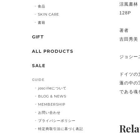
涼風書林
食品
128P
SKIN CARE
書籍
著者
GIFT
吉田秀美
ALL PRODUCTS
ジョシー
SALE
ドイツの
GUIDE
蓬の中の
joscilleについて
である魂
BLOG & NEWS
MEMBERSHIP
お問い合わせ
プライバシーポリシー
Rela
特定商取引法に基づく表記