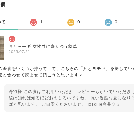
評価
べて
1
0
0
月とヨモギ 女性性に寄り添う薬草
2025/07/21
の著者をいくつか持っていて、こちらの「月とヨモギ」を探していたとこ
茶と合わせて読ませて頂こうと思います☺︎
丹羽様 この度はご利用いただき、レビューもかいていただき 
秘は知れば知るほどおもしろいですね。 長い過酷な夏になり
ばと思います。 ご自愛くださいませ。 joscille今井クミ