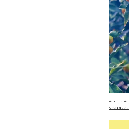
カヒミ・カ
＞BLOG／k