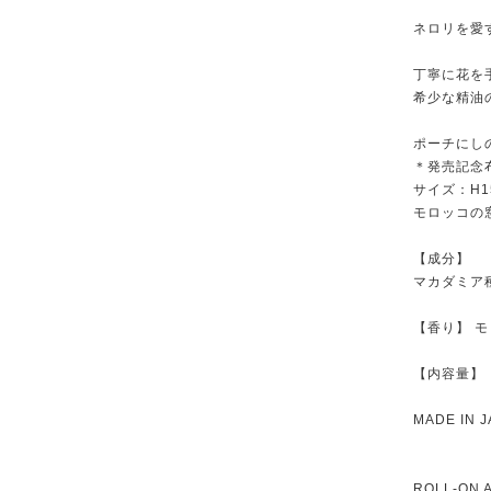
ネロリを愛
丁寧に花を
希少な精油
ポーチにし
＊発売記念
サイズ：H15
モロッコの
【成分】
マカダミア
【香り】 
【内容量】
MADE IN 
ROLL-ON 