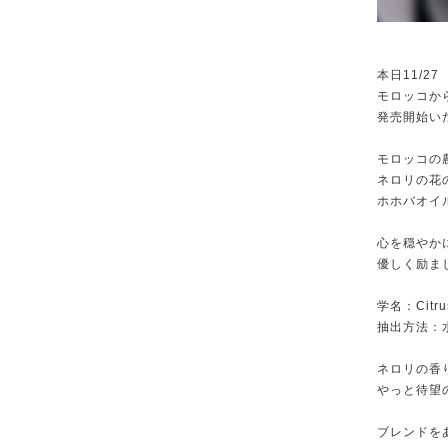
本日11/27
モロッコか
発売開始い
モロッコの
ネロリの花
ホホバオイ
心を穏やか
優しく励ま
学名：Citrus
抽出方法：
ネロリの香
やっと待望
ブレンドを