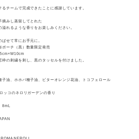
するチームで完成できたことに感謝しています。
手摘みし蒸留してとれた
の溢れるような香りをお楽しみください。
のばせて常にお手元に。
布ポーチ（黒）数量限定発売
cm×W10cm
窓枠の刺繍を刺し、黒のタッセルを付けました。
種子油、ホホバ種子油、ビターオレンジ花油、トコフェロール
モロッコのネロリガーデンの香り
 8mL
JAPAN
AROMA NEROLI