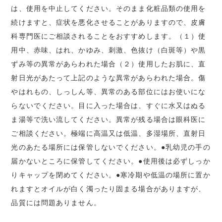
は、使用を中止してください。そのまま化粧品類の使用を
続けますと、症状を悪化させることがありますので、皮膚
科専門医にご相談されることをおすすめします。（１）使
用中、赤味、はれ、かゆみ、刺激、色抜け（白斑等）や黒
ずみ等の異常があらわれた場合（２）使用したお肌に、直
射日光があたって上記のような異常があらわれた場合。傷
やはれもの、しっしん等、異常のある部位にはお使いにな
らないでください。目に入った場合は、すぐに水又はぬる
ま湯等で洗い流してください。異常が残る場合は眼科医に
ご相談ください。極端に高温又は低温、多湿場所、直射日
光のあたる場所には保管しないでください。●乳幼児の手の
届かないところに保管してください。●使用後は必ずしっか
りキャップを閉めてください。●寒冷期や低温の場所に置か
れますとオイルが白く濁ったり固まる場合がありますが、
品質には問題ありません。