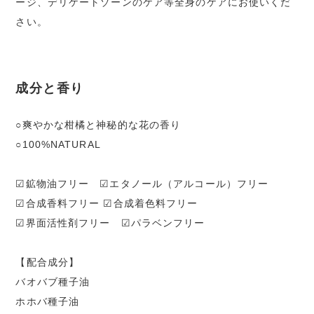
ージ、デリケートゾーンのケア等全身のケアにお使いくだ
さい。
成分と香り
○爽やかな柑橘と神秘的な花の香り
○100%NATURAL
☑鉱物油フリー ☑エタノール（アルコール）フリー
☑合成香料フリー ☑合成着色料フリー
☑界面活性剤フリー ☑パラベンフリー
【配合成分】
バオバブ種子油
ホホバ種子油