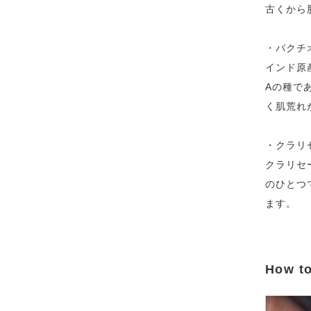
古くから
・バクチ
インド原
Aの種で
く肌荒れ
・クラリ
クラリセ
のひとつ
ます。
How t