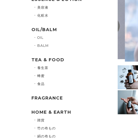
美容液
化粧水
OIL/BALM
OIL
BALM
TEA & FOOD
養生茶
蜂蜜
食品
FRAGRANCE
HOME & EARTH
雑貨
竹の布もの
絹の布もの