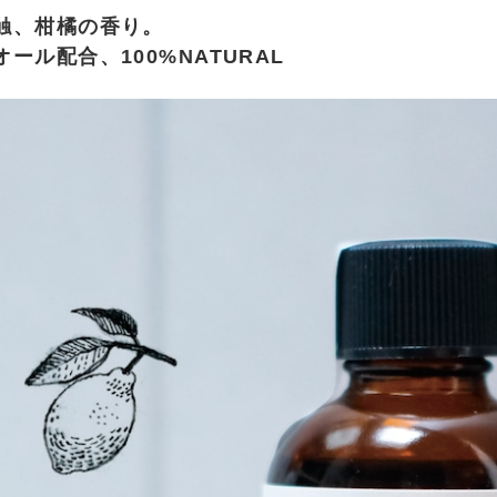
触、柑橘の香り。
ール配合、100%NATURAL