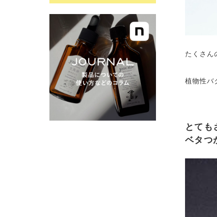
たくさん
植物性バ
とても
ベタつ