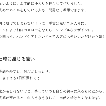
ないように、全体的にゆとりを持たせて作りました。
長めのネイルをしている人も、問題なく着用できます。
間に脱げてしまわないように、手首は緩いゴム入りに。
アルにより袖口のメローをなくし、シンプルなデザインに。
齢問わず、ハンドケアしたいすべての方にお使いいただけたら嬉
た時に感じる違い
手袋を外すと、何だかしっとり。
、きょうも1日頑張れそう。
化かもしれないけど、手っていつも自分の視界に入るものだから
質感が変わると、心もうきうきして、自然と続けたくなるはず。