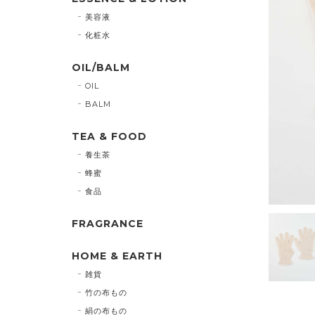
美容液
化粧水
OIL/BALM
OIL
BALM
TEA & FOOD
養生茶
蜂蜜
食品
FRAGRANCE
HOME & EARTH
雑貨
竹の布もの
絹の布もの