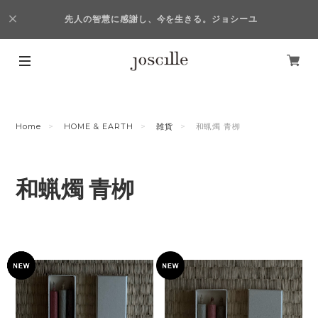
先人の智慧に感謝し、今を生きる。ジョシーユ
Home
HOME & EARTH
雑貨
和蝋燭 青栁
和蝋燭 青栁