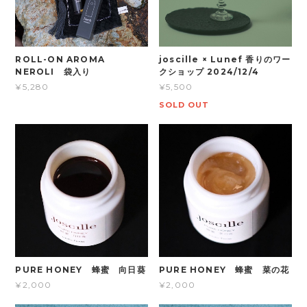
ROLL-ON AROMA
joscille × Lunef 香りのワー
NEROLI 袋入り
クショップ 2024/12/4
¥5,280
¥5,500
SOLD OUT
PURE HONEY 蜂蜜 向日葵
PURE HONEY 蜂蜜 菜の花
¥2,000
¥2,000