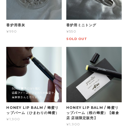
香炉用ミニトング
香炉用香灰
¥550
¥990
SOLD OUT
HONEY LIP BALM / 蜂蜜リ
HONEY LIP BALM / 蜂蜜リ
ップバーム（ひまわりの蜂蜜）
ップバーム（桜の蜂蜜）【鎌倉
店 店頭限定販売】
¥1,900
¥1,900