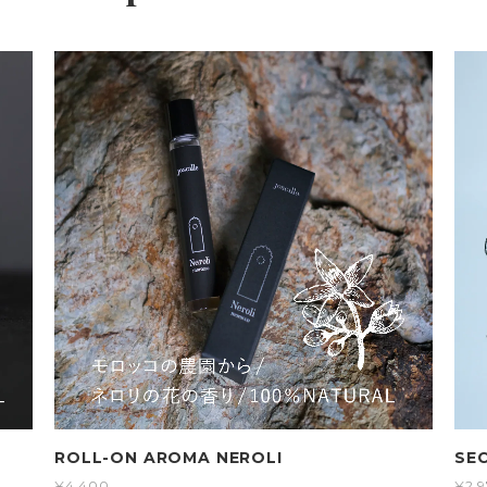
ROLL-ON AROMA NEROLI
SE
¥4,400
¥2,