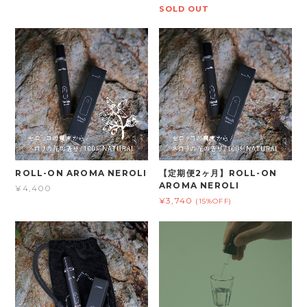
SOLD OUT
ROLL-ON AROMA NEROLI
【定期便2ヶ月】ROLL-ON
AROMA NEROLI
¥4,400
¥3,740
(15%OFF)