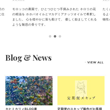
産の
モロッコの農園で、ひとつひとつ手摘みされた ネロリの花
たく
に仕
の精油を ホホバオイルとマカデミアナッツオイルで希釈し
るよ
ました。 心を穏やかに落ち着けて、 優しく励ましてくれる
物性
ような魅惑の香りです。
Blog & News
VIEW ALL
カヒミカリィBLOG連
定期便のスキップ操作がお客様